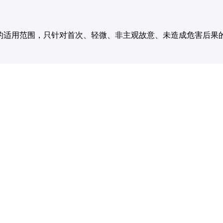
的适用范围，只针对首次、轻微、非主观故意、未造成危害后果
、没有影响公共秩序；
检查；
共安全。
者造成了安全隐患，那绝对会按规定从严处罚。首次违规豁免处