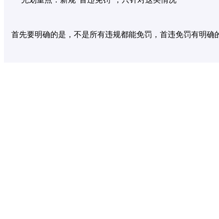
首先要明确的是，不是所有违规都能免罚，首违免罚有明确
1. 一年内没有任何无人机违规飞行记录，是第一次犯错；
2. 违规情节轻微，没有闯入核心禁飞区、没有造成安全隐患
3. 及时主动改正，被提醒后立刻停飞、降落，配合执法人员
4. 没有造成任何人身伤害、财产损失，也没有干扰民航、公
所以说如果是多次违规、主观故意黑飞、闯入核心禁区，或
二 2026新规：这8种行为，属于轻微违规，首次可免罚