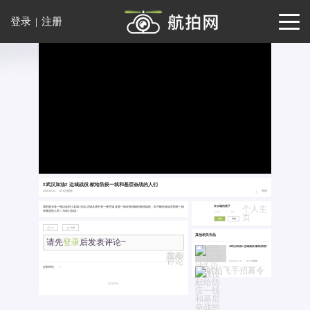
登录
|
注册
#武汉加油# 边城战役-献给防疫一线和基层奋战的人们
2020-02-26
2076次播放
举报
个人主
我的家乡是一座边远的小县城--马边 边城从来不是一座空城 这是一场没有硝烟的疫情战役，本片献给奋战在防疫一线
在云端的燕子
和基层的人民！为你们加油！
乐山市
|
飞手
页
关注
私信
42
收藏
其他相关作品
请先
登录
后发表评论~
#武汉加油# 边城战役-献给防疫一线和基层奋战的人们
发布
评论
2020-02-26
2076次播放
全部评论
0
暂无评论