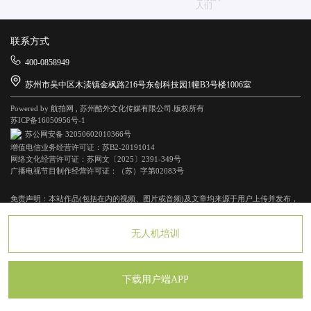
联系方式
400-0858949
苏州市吴中区木渎镇金枫路216号东创科技园1幢B3号楼1006室
Powered by 航拍网 , 苏州酷外文化传媒有限公司.版权所有
苏ICP备16050956号-1
苏公网安备 32050602010366号
增值电信业务经营许可证：苏B2-20191014
网络文化经营许可证：苏网文〔2025〕2391-349号
广播电视节目制作经营许可证：（苏）字第02083号
免责声明：本站作品(包括在内的视频、图片或音频)及文章均来源于用户上传并发布，
版权归原作者所有，本平台仅提供信息存储空间服务，如有侵权请联系客服删除。
无人机培训
下载用户端APP