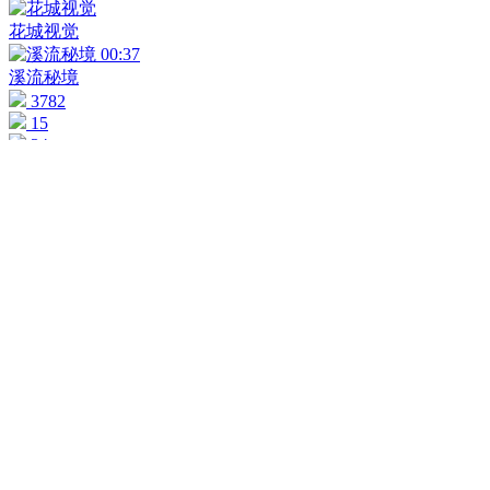
花城视觉
00:37
溪流秘境
3782
15
34
草色遥看
00:40
过年氛围
13923
26
51
云端行者
02:10
远足活动
14282
26
53