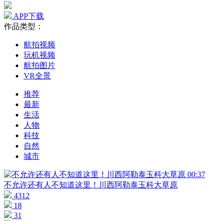
APP下载
作品类型：
航拍视频
玩机视频
航拍图片
VR全景
推荐
最新
生活
人物
科技
自然
城市
00:37
不允许还有人不知道这里！川西阿勒泰玉科大草原
4312
18
31