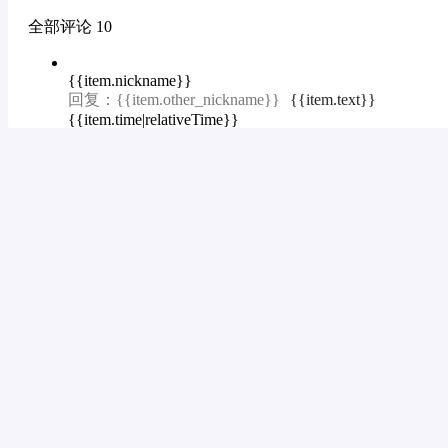
全部评论
10
{{item.nickname}}
回复：
{{item.other_nickname}}
{{item.text}}
{{item.time|relativeTime}}
回复
{{item.good}}
{{item.good}}
暂无评论
查看更多评论
没有更多了
航拍三剑客.华叔
武汉市
|
其他
关注
私信
个人主页